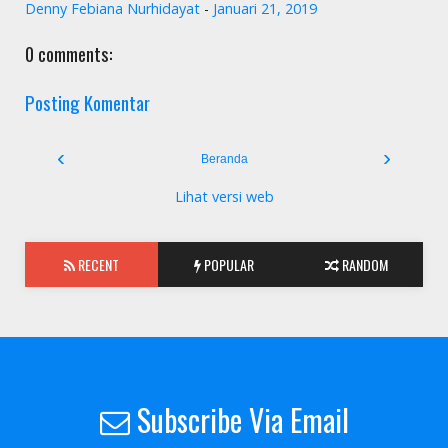
Denny Febiana Nurhidayat
-
Januari 21, 2019
0 comments:
Posting Komentar
‹
›
Beranda
Lihat versi web
RECENT
POPULAR
RANDOM
Subscribe Via Email