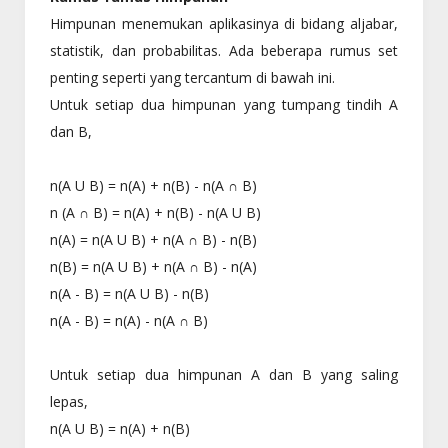
Himpunan menemukan aplikasinya di bidang aljabar,
statistik, dan probabilitas. Ada beberapa rumus set
penting seperti yang tercantum di bawah ini.
Untuk setiap dua himpunan yang tumpang tindih A
dan B,
n(A U B) = n(A) + n(B) - n(A ∩ B)
n (A ∩ B) = n(A) + n(B) - n(A U B)
n(A) = n(A U B) + n(A ∩ B) - n(B)
n(B) = n(A U B) + n(A ∩ B) - n(A)
n(A - B) = n(A U B) - n(B)
n(A - B) = n(A) - n(A ∩ B)
Untuk setiap dua himpunan A dan B yang saling
lepas,
n(A U B) = n(A) + n(B)