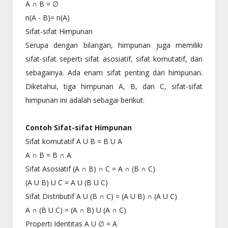
A ∩ B = ∅
n(A - B)= n(A)
Sifat-sifat Himpunan
Serupa dengan bilangan, himpunan juga memiliki
sifat-sifat seperti sifat asosiatif, sifat komutatif, dan
sebagainya. Ada enam sifat penting dari himpunan.
Diketahui, tiga himpunan A, B, dan C, sifat-sifat
himpunan ini adalah sebagai berikut.
Contoh Sifat-sifat Himpunan
Sifat komutatif A U B = B U A
A ∩ B = B ∩ A
Sifat Asosiatif (A ∩ B) ∩ C = A ∩ (B ∩ C)
(A U B) U C = A U (B U C)
Sifat Distributif A U (B ∩ C) = (A U B) ∩ (A U C)
A ∩ (B U C) = (A ∩ B) U (A ∩ C)
Properti Identitas A U ∅ = A