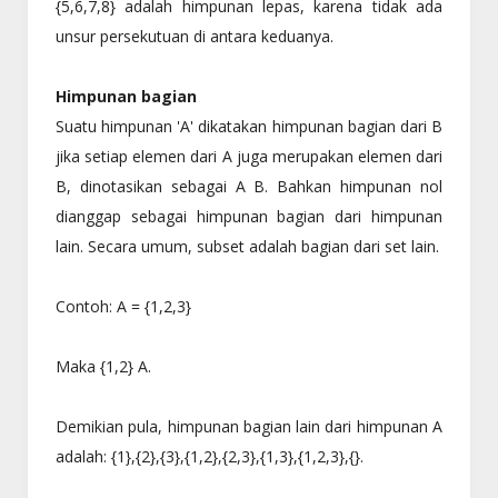
{5,6,7,8} adalah himpunan lepas, karena tidak ada
unsur persekutuan di antara keduanya.
Himpunan bagian
Suatu himpunan 'A' dikatakan himpunan bagian dari B
jika setiap elemen dari A juga merupakan elemen dari
B, dinotasikan sebagai A B. Bahkan himpunan nol
dianggap sebagai himpunan bagian dari himpunan
lain. Secara umum, subset adalah bagian dari set lain.
Contoh: A = {1,2,3}
Maka {1,2} A.
Demikian pula, himpunan bagian lain dari himpunan A
adalah: {1},{2},{3},{1,2},{2,3},{1,3},{1,2,3},{}.