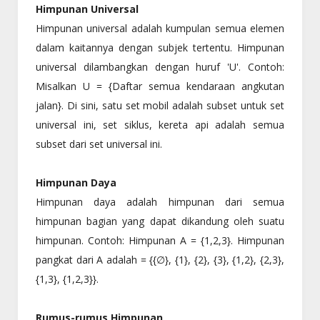
Himpunan Universal
Himpunan universal adalah kumpulan semua elemen
dalam kaitannya dengan subjek tertentu. Himpunan
universal dilambangkan dengan huruf 'U'. Contoh:
Misalkan U = {Daftar semua kendaraan angkutan
jalan}. Di sini, satu set mobil adalah subset untuk set
universal ini, set siklus, kereta api adalah semua
subset dari set universal ini.
Himpunan Daya
Himpunan daya adalah himpunan dari semua
himpunan bagian yang dapat dikandung oleh suatu
himpunan. Contoh: Himpunan A = {1,2,3}. Himpunan
pangkat dari A adalah = {{∅}, {1}, {2}, {3}, {1,2}, {2,3},
{1,3}, {1,2,3}}.
Rumus-rumus Himpunan