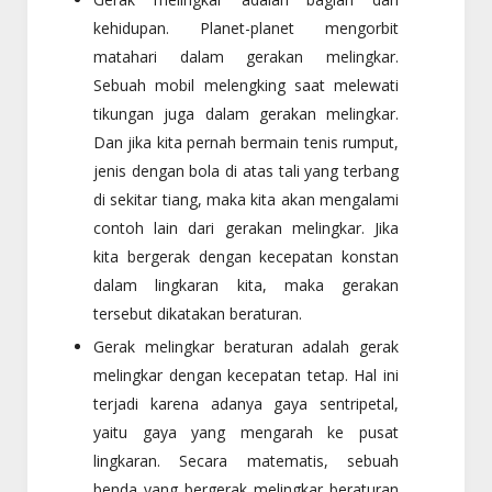
kehidupan. Planet-planet mengorbit
matahari dalam gerakan melingkar.
Sebuah mobil melengking saat melewati
tikungan juga dalam gerakan melingkar.
Dan jika kita pernah bermain tenis rumput,
jenis dengan bola di atas tali yang terbang
di sekitar tiang, maka kita akan mengalami
contoh lain dari gerakan melingkar. Jika
kita bergerak dengan kecepatan konstan
dalam lingkaran kita, maka gerakan
tersebut dikatakan beraturan.
Gerak melingkar beraturan adalah gerak
melingkar dengan kecepatan tetap. Hal ini
terjadi karena adanya gaya sentripetal,
yaitu gaya yang mengarah ke pusat
lingkaran. Secara matematis, sebuah
benda yang bergerak melingkar beraturan