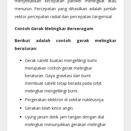
menyebabkan kecepatan partikel meningkat atau
menurun. Percepatan yang dihasilkan adalah jumlah
vektor percepatan radial dan percepatan tangensial.
Contoh Gerak Melingkar Berseragam
Berikut adalah contoh gerak melingkar
beraturan:
Gerak satelit buatan mengelilingi bumi
merupakan contoh gerak melingkar
beraturan. Gaya gravitasi dari bumi
membuat satelit tetap berada pada orbit
melingkar mengelilingi bumi.
Pergerakan elektron di sekitar nukleusnya.
Gerakan bilah kincir angin.
Ujung jarum detik jam tangan dengan dial
melingkar menunjukkan gerakan melingkar