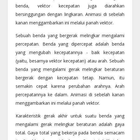
benda, vektor kecepatan juga diarahkan
bersinggungan dengan lingkaran. Animasi di sebelah
kanan menggambarkan ini melalui panah vektor.
Sebuah benda yang bergerak melingkar mengalami
percepatan. Benda yang dipercepat adalah benda
yang mengubah kecepatannya - baik kecepatan
(yaitu, besarnya vektor kecepatan) atau arah. Sebuah
benda yang mengalami gerak melingkar beraturan
bergerak dengan kecepatan tetap. Namun, itu
semakin cepat karena perubahan arahnya. Arah
percepatannya ke dalam. Animasi di sebelah kanan
menggambarkan ini melalui panah vektor.
Karakteristik gerak akhir untuk suatu benda yang
mengalami gerak melingkar beraturan adalah gaya
total. Gaya total yang bekerja pada benda semacam