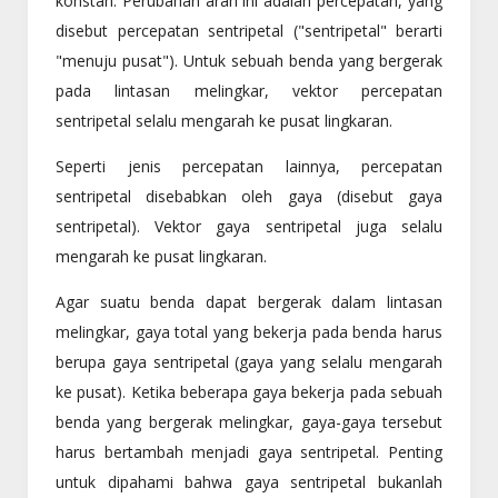
konstan. Perubahan arah ini adalah percepatan, yang
disebut percepatan sentripetal ("sentripetal" berarti
"menuju pusat"). Untuk sebuah benda yang bergerak
pada lintasan melingkar, vektor percepatan
sentripetal selalu mengarah ke pusat lingkaran.
Seperti jenis percepatan lainnya, percepatan
sentripetal disebabkan oleh gaya (disebut gaya
sentripetal). Vektor gaya sentripetal juga selalu
mengarah ke pusat lingkaran.
Agar suatu benda dapat bergerak dalam lintasan
melingkar, gaya total yang bekerja pada benda harus
berupa gaya sentripetal (gaya yang selalu mengarah
ke pusat). Ketika beberapa gaya bekerja pada sebuah
benda yang bergerak melingkar, gaya-gaya tersebut
harus bertambah menjadi gaya sentripetal. Penting
untuk dipahami bahwa gaya sentripetal bukanlah