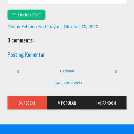
?? Unduh PDF
Denny Febiana Nurhidayat
-
Oktober 10, 2020
0 comments:
Posting Komentar
‹
›
Beranda
Lihat versi web
RECENT
POPULAR
RANDOM