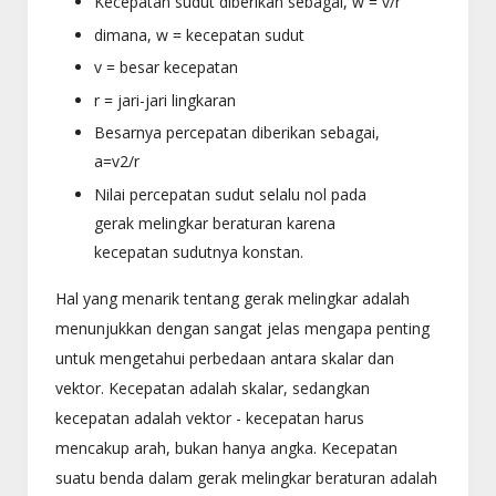
Kecepatan sudut diberikan sebagai, w = v/r
dimana, w = kecepatan sudut
v = besar kecepatan
r = jari-jari lingkaran
Besarnya percepatan diberikan sebagai,
a=v2/r
Nilai percepatan sudut selalu nol pada
gerak melingkar beraturan karena
kecepatan sudutnya konstan.
Hal yang menarik tentang gerak melingkar adalah
menunjukkan dengan sangat jelas mengapa penting
untuk mengetahui perbedaan antara skalar dan
vektor. Kecepatan adalah skalar, sedangkan
kecepatan adalah vektor - kecepatan harus
mencakup arah, bukan hanya angka. Kecepatan
suatu benda dalam gerak melingkar beraturan adalah