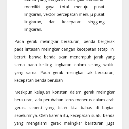
memiliki gaya total menuju pusat
lingkaran, vektor percepatan menuju pusat
lingkaran, dan kecepatan singgung
lingkaran.
Pada gerak melingkar beraturan, benda bergerak
pada lintasan melingkar dengan kecepatan tetap. Ini
berarti bahwa benda akan menempuh jarak yang
sama pada keliling lingkaran dalam selang waktu
yang sama. Pada gerak melingkar tak beraturan,
kecepatan benda berubah.
Meskipun kelajuan konstan dalam gerak melingkar
beraturan, ada perubahan terus menerus dalam arah
gerak, seperti yang telah kita bahas di bagian
sebelumnya. Oleh karena itu, kecepatan suatu benda
yang mengalami gerak melingkar beraturan juga