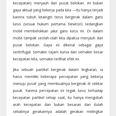
kecepatan) menjauh dari pusat belokan. Ini bukan
gaya aktual yang bekerja pada kita —itu hanya terjadi
karena tubuh kitaingin terus bergerak dalam garis
lurus (sesuai hukum pertama Newton) sedangkan
mobil membelokkan jalur garis lurus ini. Di dalam
mobil tampak seolah-olah kita dipaksa menjauh dari
pusat belokan. Gaya ini dikenal sebagai gaya
sentrifugal. Semakin tajam kurva dan semakin besar
kecepatan kita, semakin terlihat efek ini.
Jika sebuah partikel bergerak dalam lingkaran, ia
harus memiliki beberapa percepatan yang bekerja
menuju pusat yang membuatnya bergerak di sekitar
pusat. Karena percepatan ini tegak lurus terhadap
kecepatan partikel setiap saat, itu hanya mengubah
arah kecepatan dan bukan besaran dan itulah
sebabnya gerakannya adalah gerakan melingkar