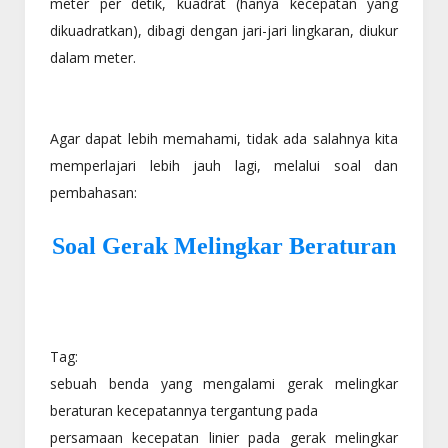
meter per detik, kuadrat (hanya kecepatan yang
dikuadratkan), dibagi dengan jari-jari lingkaran, diukur
dalam meter.
Agar dapat lebih memahami, tidak ada salahnya kita
memperlajari lebih jauh lagi, melalui soal dan
pembahasan:
Soal Gerak Melingkar Beraturan
Tag:
sebuah benda yang mengalami gerak melingkar
beraturan kecepatannya tergantung pada
persamaan kecepatan linier pada gerak melingkar