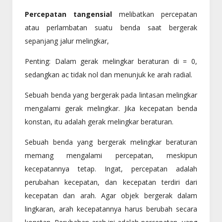
Percepatan tangensial
melibatkan percepatan
atau perlambatan suatu benda saat bergerak
sepanjang jalur melingkar,
Penting: Dalam gerak melingkar beraturan di = 0,
sedangkan ac tidak nol dan menunjuk ke arah radial.
Sebuah benda yang bergerak pada lintasan melingkar
mengalami gerak melingkar. Jika kecepatan benda
konstan, itu adalah gerak melingkar beraturan.
Sebuah benda yang bergerak melingkar beraturan
memang mengalami percepatan, meskipun
kecepatannya tetap. Ingat, percepatan adalah
perubahan kecepatan, dan kecepatan terdiri dari
kecepatan dan arah. Agar objek bergerak dalam
lingkaran, arah kecepatannya harus berubah secara