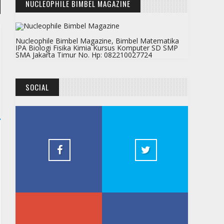
NUCLEOPHILE BIMBEL MAGAZINE
Nucleophile Bimbel Magazine, Bimbel Matematika
IPA Biologi Fisika Kimia Kursus Komputer SD SMP
SMA Jakarta Timur No. Hp: 082210027724
SOCIAL
Facebook Bimbel
Twitter 
Jakarta Timur
2.5k
Youtube Bimbel Jakarta
Tumblr B