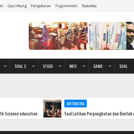
ri
Ops Hitung
Pengukuran
Trigonometri
Statistika
SOAL 2
STUDI
INFO
SAINS
SOAL
ARITMATIKA
ducation
Soal Latihan Perpangkatan dan Bentuk Akar