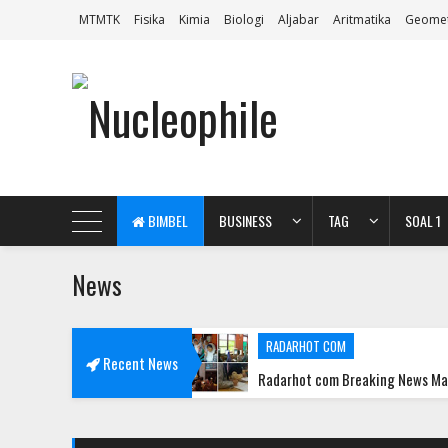
MTMTK
Fisika
Kimia
Biologi
Aljabar
Aritmatika
Geomet
BIMBEL
BUSINESS
TAG
SOAL 1
News
Bimbel Jakarta Timur
RADARHOT COM
Recent News
ggi Jawabannya!
Radarhot com Breaking News Math Science e