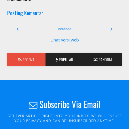
Posting Komentar
‹
›
Beranda
Lihat versi web
RECENT
POPULAR
RANDOM
Subscribe Via Email
GET EVER ARTICLE RIGHT INTO YOUR INBOX. WE WILL ENSURE
YOUR PRIVACY AND CAN BE UNSUBSCRIBED ANYTIME.