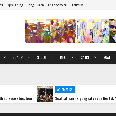
ri
Ops Hitung
Pengukuran
Trigonometri
Statistika
SOAL 2
STUDI
INFO
SAINS
SOAL
ARITMATIKA
cation
Soal Latihan Perpangkatan dan Bentuk Akar