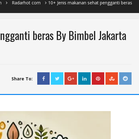
n
Radarhot com
10+ Jenis makanan sehat pengganti beras
ngganti beras By Bimbel Jakarta
Share To: