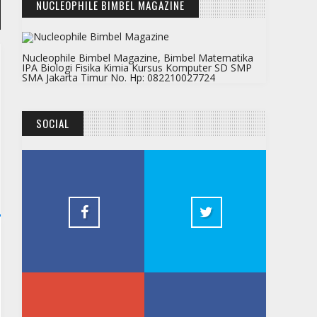
NUCLEOPHILE BIMBEL MAGAZINE
Nucleophile Bimbel Magazine, Bimbel Matematika
IPA Biologi Fisika Kimia Kursus Komputer SD SMP
SMA Jakarta Timur No. Hp: 082210027724
SOCIAL
Facebook Bimbel
Twitter 
Jakarta Timur
2.5k
Youtube Bimbel Jakarta
Tumblr B