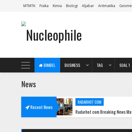
MTMTK
Fisika
Kimia
Biologi
Aljabar
Aritmatika
Geomet
BIMBEL
BUSINESS
TAG
SOAL 1
News
Bimbel Jakarta Timur
RADARHOT COM
Recent News
gi Jawabannya!
Radarhot com Breaking News Math Science edu